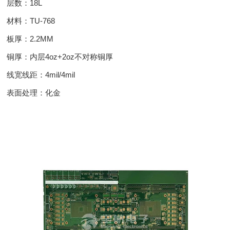
层数：18L
材料：TU-768
板厚：2.2MM
铜厚：内层4oz+2oz不对称铜厚
线宽线距：4mil/4mil
表面处理：化金