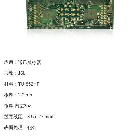
应用：通讯服务器
层数：16L
材料：TU-862HF
板厚：2.0mm
铜厚:内层2oz
线宽线距：3.5mil/3.5mil
表面处理：化金