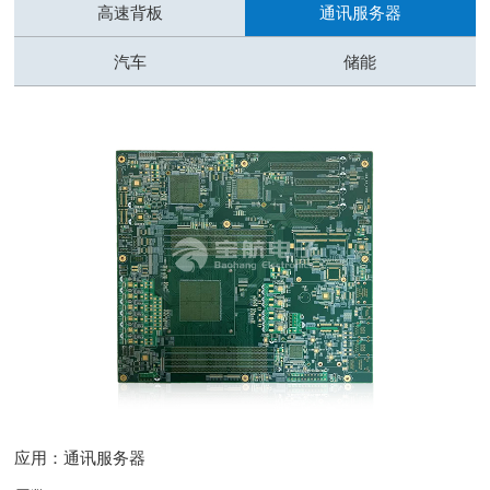
高速背板
通讯服务器
汽车
储能
应用：通讯服务器