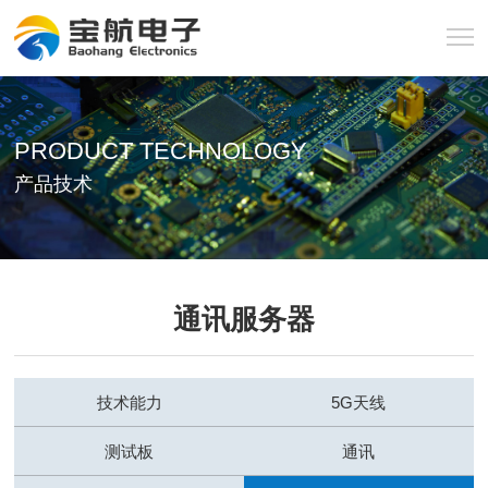
PRODUCT TECHNOLOGY
产品技术
通讯服务器
技术能力
5G天线
测试板
通讯